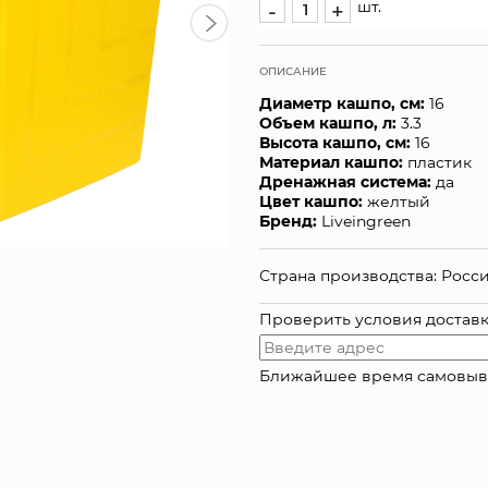
шт.
-
+
ОПИСАНИЕ
Диаметр кашпо, см:
16
Объем кашпо, л:
3.3
Высота кашпо, см:
16
Материал кашпо:
пластик
Дренажная система:
да
Цвет кашпо:
желтый
Бренд:
Liveingreen
Страна производства: Росс
Проверить условия достав
Ближайшее время самовывоза: