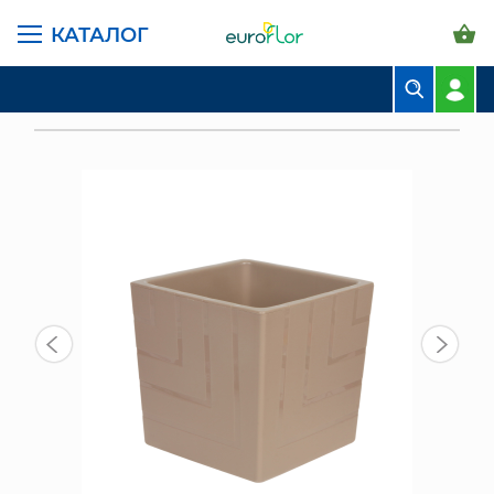
КАТАЛОГ
ГЛАВНАЯ СТРАНИЦА
КАТАЛОГ
ГОРШКИ И КАШПО
ЛИВИНГРИН КВАДРО
БУКЕТЫ
КАШПО С ДРЕНАЖНОЙ ВСТАВКОЙ КВАДРО 1,2 Л, ФРАППЕ
КОМПОЗИЦИИ
ЦВЕТЫ В ПАЧКАХ
СВАДЕБНАЯ ФЛОРИСТИКА
КОМНАТНЫЕ РАСТЕНИЯ
ГОРШКИ И КАШПО
ГРУНТЫ И УДОБРЕНИЯ
ПРЕДМЕТЫ ИНТЕРЬЕРА
ВАЗЫ