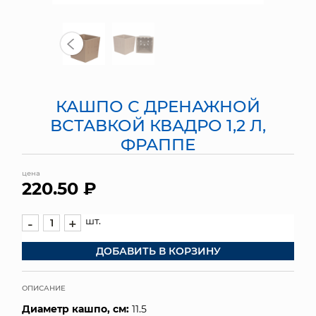
МЯГКИЕ ИГРУШКИ
КОРЗИНЫ
ЯЩИКИ
КАШПО С ДРЕНАЖНОЙ
СУНДУКИ
ВСТАВКОЙ КВАДРО 1,2 Л,
ФРАППЕ
ИСКУССТВЕННЫЕ ЦВЕТЫ
цена
ПАКЕТЫ И СУМКИ
220.50 ₽
ПОДАРОЧНЫЕ КАРТЫ
шт.
-
+
ТОРГОВЫЙ ЦЕНТР
ДОБАВИТЬ В КОРЗИНУ
ОПТОВЫМ КЛИЕНТАМ
ОПИСАНИЕ
ДОСТАВКА И ОПЛАТА
Диаметр кашпо, см:
11.5