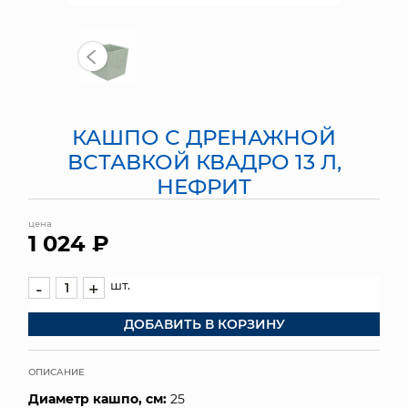
МЯГКИЕ ИГРУШКИ
КОРЗИНЫ
ЯЩИКИ
КАШПО С ДРЕНАЖНОЙ
СУНДУКИ
ВСТАВКОЙ КВАДРО 13 Л,
НЕФРИТ
ИСКУССТВЕННЫЕ ЦВЕТЫ
цена
ПАКЕТЫ И СУМКИ
1 024 ₽
ПОДАРОЧНЫЕ КАРТЫ
шт.
-
+
ТОРГОВЫЙ ЦЕНТР
ДОБАВИТЬ В КОРЗИНУ
ОПТОВЫМ КЛИЕНТАМ
ОПИСАНИЕ
ДОСТАВКА И ОПЛАТА
Диаметр кашпо, см:
25