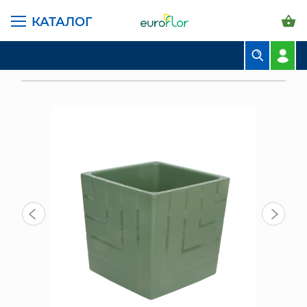
КАТАЛОГ
ГЛАВНАЯ СТРАНИЦА
КАТАЛОГ
ГОРШКИ И КАШПО
ЛИВИНГРИН КВАДРО
БУКЕТЫ
КАШПО С ДРЕНАЖНОЙ ВСТАВКОЙ КВАДРО 13 Л, НЕФРИТ
КОМПОЗИЦИИ
ЦВЕТЫ В ПАЧКАХ
СВАДЕБНАЯ ФЛОРИСТИКА
КОМНАТНЫЕ РАСТЕНИЯ
ГОРШКИ И КАШПО
ГРУНТЫ И УДОБРЕНИЯ
ПРЕДМЕТЫ ИНТЕРЬЕРА
ВАЗЫ