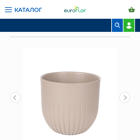
КАТАЛОГ
ГЛАВНАЯ СТРАНИЦА
КАТАЛОГ
ГОРШКИ И КАШПО
ЛИВИНГРИН АЛЬФА
БУКЕТЫ
КАШПО С ДРЕНАЖНОЙ ВСТАВКОЙ АЛЬФА 6 Л, ФРАППЕ
КОМПОЗИЦИИ
ЦВЕТЫ В ПАЧКАХ
СВАДЕБНАЯ ФЛОРИСТИКА
КОМНАТНЫЕ РАСТЕНИЯ
ГОРШКИ И КАШПО
ГРУНТЫ И УДОБРЕНИЯ
ПРЕДМЕТЫ ИНТЕРЬЕРА
ВАЗЫ