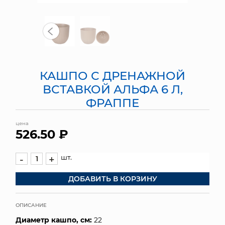
МЯГКИЕ ИГРУШКИ
КОРЗИНЫ
ЯЩИКИ
КАШПО С ДРЕНАЖНОЙ
СУНДУКИ
ВСТАВКОЙ АЛЬФА 6 Л,
ФРАППЕ
ИСКУССТВЕННЫЕ ЦВЕТЫ
цена
ПАКЕТЫ И СУМКИ
526.50 ₽
ПОДАРОЧНЫЕ КАРТЫ
шт.
-
+
ТОРГОВЫЙ ЦЕНТР
ДОБАВИТЬ В КОРЗИНУ
ОПТОВЫМ КЛИЕНТАМ
ОПИСАНИЕ
ДОСТАВКА И ОПЛАТА
Диаметр кашпо, см:
22