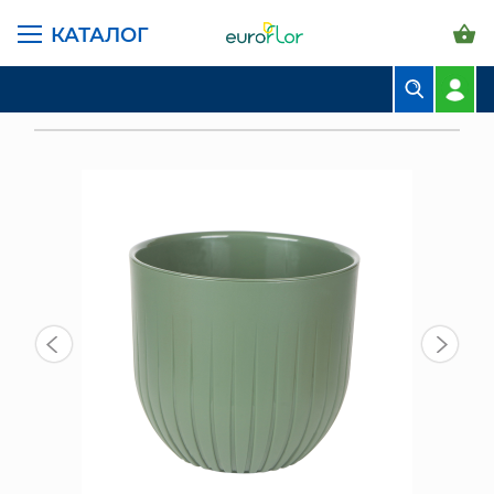
КАТАЛОГ
ГЛАВНАЯ СТРАНИЦА
КАТАЛОГ
ГОРШКИ И КАШПО
ЛИВИНГРИН АЛЬФА
БУКЕТЫ
КАШПО С ДРЕНАЖНОЙ ВСТАВКОЙ АЛЬФА 2,9 Л, НЕФРИТ
КОМПОЗИЦИИ
ЦВЕТЫ В ПАЧКАХ
СВАДЕБНАЯ ФЛОРИСТИКА
КОМНАТНЫЕ РАСТЕНИЯ
ГОРШКИ И КАШПО
ГРУНТЫ И УДОБРЕНИЯ
ПРЕДМЕТЫ ИНТЕРЬЕРА
ВАЗЫ