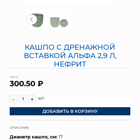
МЯГКИЕ ИГРУШКИ
КОРЗИНЫ
ЯЩИКИ
КАШПО С ДРЕНАЖНОЙ
СУНДУКИ
ВСТАВКОЙ АЛЬФА 2,9 Л,
НЕФРИТ
ИСКУССТВЕННЫЕ ЦВЕТЫ
цена
ПАКЕТЫ И СУМКИ
300.50 ₽
ПОДАРОЧНЫЕ КАРТЫ
шт.
-
+
ТОРГОВЫЙ ЦЕНТР
ДОБАВИТЬ В КОРЗИНУ
ОПТОВЫМ КЛИЕНТАМ
ОПИСАНИЕ
ДОСТАВКА И ОПЛАТА
Диаметр кашпо, см:
17