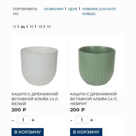
СОРТИРОВАТЬ
НАЗВАНИЮ
ЦЕНЕ
НОВИЗНЕ (СНАЧАЛА
МЯГКИЕ ИГРУШКИ
ПО:
НОВЫЕ)
КОРЗИНЫ
12
24
36
48
60
ЯЩИКИ
СУНДУКИ
ИСКУССТВЕННЫЕ ЦВЕТЫ
ПАКЕТЫ И СУМКИ
ПОДАРОЧНЫЕ КАРТЫ
КАШПО С ДРЕНАЖНОЙ
КАШПО С ДРЕНАЖНОЙ
ВСТАВКОЙ АЛЬФА 1,4 Л,
ВСТАВКОЙ АЛЬФА 1,4 Л,
БЕЛЫЙ
НЕФРИТ
ТОРГОВЫЙ ЦЕНТР
200 ₽
200 ₽
ОПТОВЫМ КЛИЕНТАМ
-
+
-
+
В КОРЗИНУ
ДОСТАВКА И ОПЛАТА
В КОРЗИНУ