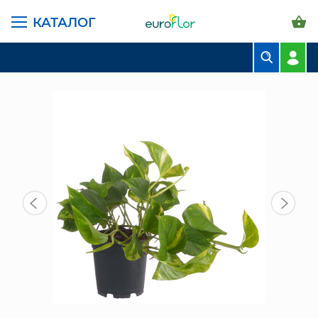
КАТАЛОГ
ГЛАВНАЯ СТРАНИЦА
КАТАЛОГ
КОМНАТНЫЕ РАСТЕНИЯ
ЛИСТВЕННЫЕ
ЭПИПРЕМНУМ АУРЕУМ 40/15 СМ
БУКЕТЫ
КОМПОЗИЦИИ
ЦВЕТЫ В ПАЧКАХ
СВАДЕБНАЯ ФЛОРИСТИКА
КОМНАТНЫЕ РАСТЕНИЯ
ГОРШКИ И КАШПО
ГРУНТЫ И УДОБРЕНИЯ
ПРЕДМЕТЫ ИНТЕРЬЕРА
ВАЗЫ