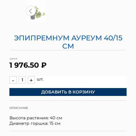
МЯГКИЕ ИГРУШКИ
КОРЗИНЫ
ЭПИПРЕМНУМ АУРЕУМ 40/15
ЯЩИКИ
СМ
СУНДУКИ
цена
1 976.50 ₽
ИСКУССТВЕННЫЕ ЦВЕТЫ
ПАКЕТЫ И СУМКИ
шт.
-
+
ДОБАВИТЬ В КОРЗИНУ
ПОДАРОЧНЫЕ КАРТЫ
ТОРГОВЫЙ ЦЕНТР
ОПИСАНИЕ
Высота растения: 40 см
ОПТОВЫМ КЛИЕНТАМ
Диаметр горшка: 15 см
ДОСТАВКА И ОПЛАТА