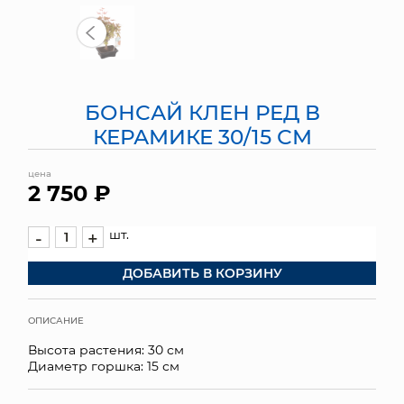
МЯГКИЕ ИГРУШКИ
КОРЗИНЫ
БОНСАЙ КЛЕН РЕД В
ЯЩИКИ
КЕРАМИКЕ 30/15 СМ
СУНДУКИ
цена
2 750 ₽
ИСКУССТВЕННЫЕ ЦВЕТЫ
ПАКЕТЫ И СУМКИ
шт.
-
+
ДОБАВИТЬ В КОРЗИНУ
ПОДАРОЧНЫЕ КАРТЫ
ТОРГОВЫЙ ЦЕНТР
ОПИСАНИЕ
Высота растения: 30 см
ОПТОВЫМ КЛИЕНТАМ
Диаметр горшка: 15 см
ДОСТАВКА И ОПЛАТА