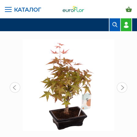
КАТАЛОГ
ГЛАВНАЯ СТРАНИЦА
КАТАЛОГ
КОМНАТНЫЕ РАСТЕНИЯ
ЛИСТВЕННЫЕ
БОНСАЙ КЛЕН РЕД В КЕРАМИКЕ 30/15 СМ
БУКЕТЫ
КОМПОЗИЦИИ
ЦВЕТЫ В ПАЧКАХ
СВАДЕБНАЯ ФЛОРИСТИКА
КОМНАТНЫЕ РАСТЕНИЯ
ГОРШКИ И КАШПО
ГРУНТЫ И УДОБРЕНИЯ
ПРЕДМЕТЫ ИНТЕРЬЕРА
ВАЗЫ