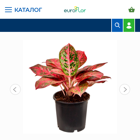
КАТАЛОГ
ГЛАВНАЯ СТРАНИЦА
КАТАЛОГ
КОМНАТНЫЕ РАСТЕНИЯ
ЛИСТВЕННЫЕ
АГЛАОНЕМА БЬЮТИ 30/13 СМ
БУКЕТЫ
КОМПОЗИЦИИ
ЦВЕТЫ В ПАЧКАХ
СВАДЕБНАЯ ФЛОРИСТИКА
КОМНАТНЫЕ РАСТЕНИЯ
ГОРШКИ И КАШПО
ГРУНТЫ И УДОБРЕНИЯ
ПРЕДМЕТЫ ИНТЕРЬЕРА
ВАЗЫ