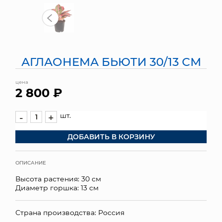
МЯГКИЕ ИГРУШКИ
КОРЗИНЫ
АГЛАОНЕМА БЬЮТИ 30/13 СМ
ЯЩИКИ
цена
СУНДУКИ
2 800 ₽
ИСКУССТВЕННЫЕ ЦВЕТЫ
шт.
-
+
ПАКЕТЫ И СУМКИ
ДОБАВИТЬ В КОРЗИНУ
ПОДАРОЧНЫЕ КАРТЫ
ОПИСАНИЕ
ТОРГОВЫЙ ЦЕНТР
Высота растения: 30 см
Диаметр горшка: 13 см
ОПТОВЫМ КЛИЕНТАМ
Страна производства: Россия
ДОСТАВКА И ОПЛАТА