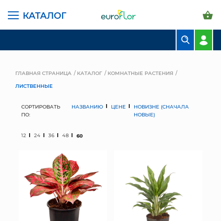
КАТАЛОГ
БУКЕТЫ
КОМПОЗИЦИИ
ГЛАВНАЯ СТРАНИЦА
КАТАЛОГ
КОМНАТНЫЕ РАСТЕНИЯ
ЛИСТВЕННЫЕ
ЦВЕТЫ В ПАЧКАХ
СОРТИРОВАТЬ
НАЗВАНИЮ
ЦЕНЕ
НОВИЗНЕ (СНАЧАЛА
СВАДЕБНАЯ ФЛОРИСТИКА
ПО:
НОВЫЕ)
КОМНАТНЫЕ РАСТЕНИЯ
12
24
36
48
60
ГОРШКИ И КАШПО
ГРУНТЫ И УДОБРЕНИЯ
ПРЕДМЕТЫ ИНТЕРЬЕРА
ВАЗЫ