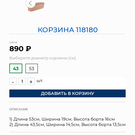
МЯГКИЕ ИГРУШКИ
КОРЗИНЫ
КОРЗИНА 118180
ЯЩИКИ
цена
890 ₽
СУНДУКИ
Выберите диаметр корзины (см)
ИСКУССТВЕННЫЕ ЦВЕТЫ
43
53
ПАКЕТЫ И СУМКИ
шт.
-
+
ПОДАРОЧНЫЕ КАРТЫ
ДОБАВИТЬ В КОРЗИНУ
ТОРГОВЫЙ ЦЕНТР
ОПИСАНИЕ
ОПТОВЫМ КЛИЕНТАМ
1) Длина 53см, Ширина 19см, Высота борта 16см
2) Длина 43,5см, Ширина 14,5см, Высота борта 13,5см
ДОСТАВКА И ОПЛАТА