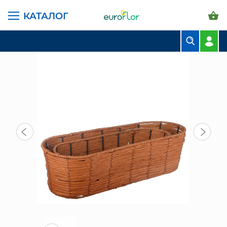
КАТАЛОГ
ГЛАВНАЯ СТРАНИЦА
КАТАЛОГ
КОРЗИНЫ
КОРЗИНА 118180
БУКЕТЫ
КОМПОЗИЦИИ
ЦВЕТЫ В ПАЧКАХ
СВАДЕБНАЯ ФЛОРИСТИКА
КОМНАТНЫЕ РАСТЕНИЯ
ГОРШКИ И КАШПО
ГРУНТЫ И УДОБРЕНИЯ
ПРЕДМЕТЫ ИНТЕРЬЕРА
ВАЗЫ