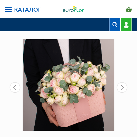
КАТАЛОГ
ГЛАВНАЯ СТРАНИЦА
КАТАЛОГ
КОМПОЗИЦИИ
КОМПОЗИЦИЯ ИЗ ЦВЕТОВ 08
БУКЕТЫ
КОМПОЗИЦИИ
ЦВЕТЫ В ПАЧКАХ
СВАДЕБНАЯ ФЛОРИСТИКА
КОМНАТНЫЕ РАСТЕНИЯ
ГОРШКИ И КАШПО
ГРУНТЫ И УДОБРЕНИЯ
ПРЕДМЕТЫ ИНТЕРЬЕРА
ВАЗЫ