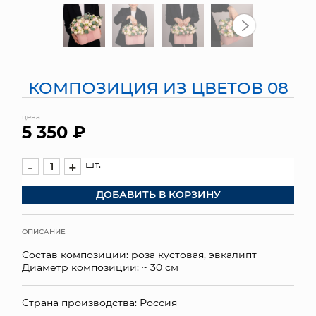
МЯГКИЕ ИГРУШКИ
КОРЗИНЫ
КОМПОЗИЦИЯ ИЗ ЦВЕТОВ 08
ЯЩИКИ
цена
СУНДУКИ
5 350 ₽
ИСКУССТВЕННЫЕ ЦВЕТЫ
шт.
-
+
ПАКЕТЫ И СУМКИ
ДОБАВИТЬ В КОРЗИНУ
ПОДАРОЧНЫЕ КАРТЫ
ОПИСАНИЕ
ТОРГОВЫЙ ЦЕНТР
Состав композиции: роза кустовая, эвкалипт
Диаметр композиции: ~ 30 см
ОПТОВЫМ КЛИЕНТАМ
Страна производства: Россия
ДОСТАВКА И ОПЛАТА