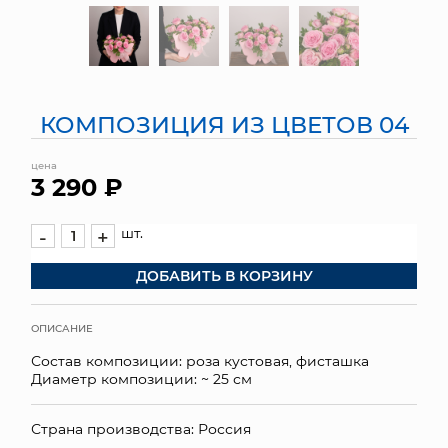
МЯГКИЕ ИГРУШКИ
КОРЗИНЫ
КОМПОЗИЦИЯ ИЗ ЦВЕТОВ 04
ЯЩИКИ
цена
СУНДУКИ
3 290 ₽
ИСКУССТВЕННЫЕ ЦВЕТЫ
шт.
-
+
ПАКЕТЫ И СУМКИ
ДОБАВИТЬ В КОРЗИНУ
ПОДАРОЧНЫЕ КАРТЫ
ОПИСАНИЕ
ТОРГОВЫЙ ЦЕНТР
Состав композиции: роза кустовая, фисташка
Диаметр композиции: ~ 25 см
ОПТОВЫМ КЛИЕНТАМ
Страна производства: Россия
ДОСТАВКА И ОПЛАТА