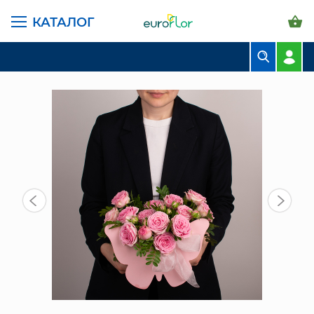
КАТАЛОГ
ГЛАВНАЯ СТРАНИЦА
КАТАЛОГ
КОМПОЗИЦИИ
КОМПОЗИЦИЯ ИЗ ЦВЕТОВ 04
БУКЕТЫ
КОМПОЗИЦИИ
ЦВЕТЫ В ПАЧКАХ
СВАДЕБНАЯ ФЛОРИСТИКА
КОМНАТНЫЕ РАСТЕНИЯ
ГОРШКИ И КАШПО
ГРУНТЫ И УДОБРЕНИЯ
ПРЕДМЕТЫ ИНТЕРЬЕРА
ВАЗЫ