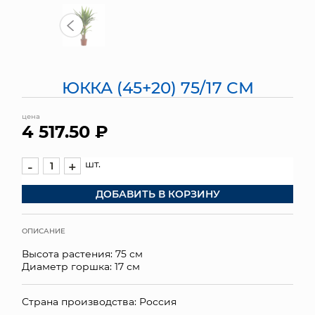
МЯГКИЕ ИГРУШКИ
КОРЗИНЫ
ЮККА (45+20) 75/17 СМ
ЯЩИКИ
цена
СУНДУКИ
4 517.50 ₽
ИСКУССТВЕННЫЕ ЦВЕТЫ
шт.
-
+
ПАКЕТЫ И СУМКИ
ДОБАВИТЬ В КОРЗИНУ
ПОДАРОЧНЫЕ КАРТЫ
ОПИСАНИЕ
ТОРГОВЫЙ ЦЕНТР
Высота растения: 75 см
Диаметр горшка: 17 см
ОПТОВЫМ КЛИЕНТАМ
Страна производства: Россия
ДОСТАВКА И ОПЛАТА