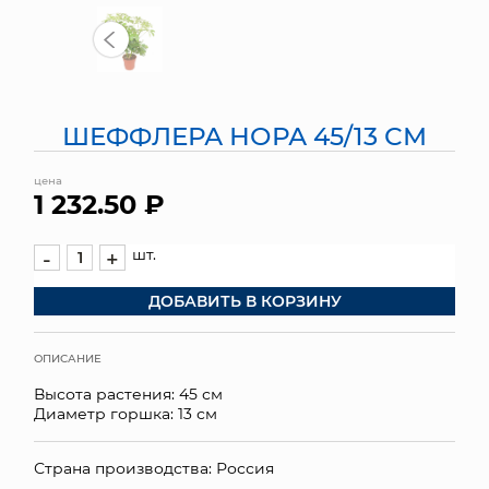
МЯГКИЕ ИГРУШКИ
КОРЗИНЫ
ШЕФФЛЕРА НОРА 45/13 СМ
ЯЩИКИ
цена
СУНДУКИ
1 232.50 ₽
ИСКУССТВЕННЫЕ ЦВЕТЫ
шт.
-
+
ПАКЕТЫ И СУМКИ
ДОБАВИТЬ В КОРЗИНУ
ПОДАРОЧНЫЕ КАРТЫ
ОПИСАНИЕ
ТОРГОВЫЙ ЦЕНТР
Высота растения: 45 см
Диаметр горшка: 13 см
ОПТОВЫМ КЛИЕНТАМ
Страна производства: Россия
ДОСТАВКА И ОПЛАТА