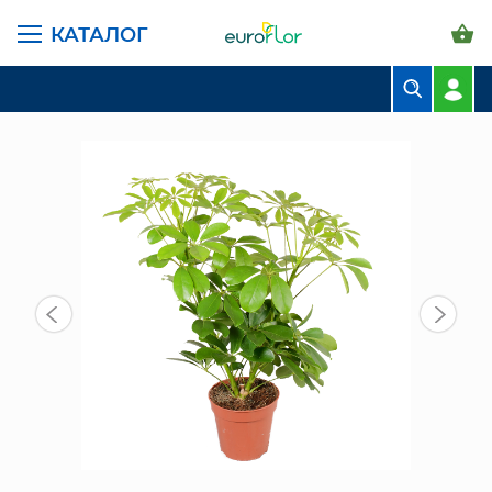
КАТАЛОГ
ГЛАВНАЯ СТРАНИЦА
КАТАЛОГ
КОМНАТНЫЕ РАСТЕНИЯ
ШЕФФЛЕРА НОРА 45/13 СМ
БУКЕТЫ
КОМПОЗИЦИИ
ЦВЕТЫ В ПАЧКАХ
СВАДЕБНАЯ ФЛОРИСТИКА
КОМНАТНЫЕ РАСТЕНИЯ
ГОРШКИ И КАШПО
ГРУНТЫ И УДОБРЕНИЯ
ПРЕДМЕТЫ ИНТЕРЬЕРА
ВАЗЫ