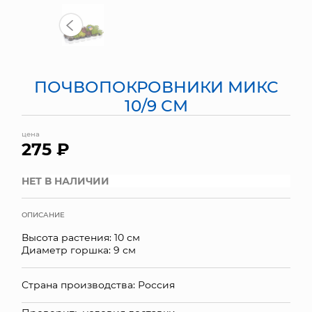
МЯГКИЕ ИГРУШКИ
КОРЗИНЫ
ПОЧВОПОКРОВНИКИ МИКС
ЯЩИКИ
10/9 СМ
СУНДУКИ
цена
275 ₽
ИСКУССТВЕННЫЕ ЦВЕТЫ
ПАКЕТЫ И СУМКИ
НЕТ В НАЛИЧИИ
ПОДАРОЧНЫЕ КАРТЫ
ОПИСАНИЕ
Высота растения: 10 см
ТОРГОВЫЙ ЦЕНТР
Диаметр горшка: 9 см
ОПТОВЫМ КЛИЕНТАМ
Страна производства: Россия
ДОСТАВКА И ОПЛАТА