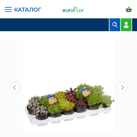
КАТАЛОГ
ГЛАВНАЯ СТРАНИЦА
КАТАЛОГ
КОМНАТНЫЕ РАСТЕНИЯ
ПОЧВОПОКРОВНИКИ МИКС 10/9 СМ
БУКЕТЫ
КОМПОЗИЦИИ
ЦВЕТЫ В ПАЧКАХ
СВАДЕБНАЯ ФЛОРИСТИКА
КОМНАТНЫЕ РАСТЕНИЯ
ГОРШКИ И КАШПО
ГРУНТЫ И УДОБРЕНИЯ
ПРЕДМЕТЫ ИНТЕРЬЕРА
ВАЗЫ