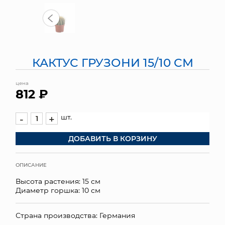
МЯГКИЕ ИГРУШКИ
КОРЗИНЫ
КАКТУС ГРУЗОНИ 15/10 СМ
ЯЩИКИ
цена
СУНДУКИ
812 ₽
ИСКУССТВЕННЫЕ ЦВЕТЫ
шт.
-
+
ПАКЕТЫ И СУМКИ
ДОБАВИТЬ В КОРЗИНУ
ПОДАРОЧНЫЕ КАРТЫ
ОПИСАНИЕ
ТОРГОВЫЙ ЦЕНТР
Высота растения: 15 см
Диаметр горшка: 10 см
ОПТОВЫМ КЛИЕНТАМ
Страна производства: Германия
ДОСТАВКА И ОПЛАТА