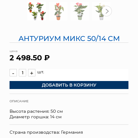
МЯГКИЕ ИГРУШКИ
КОРЗИНЫ
АНТУРИУМ МИКС 50/14 СМ
ЯЩИКИ
цена
СУНДУКИ
2 498.50 ₽
ИСКУССТВЕННЫЕ ЦВЕТЫ
шт.
-
+
ПАКЕТЫ И СУМКИ
ДОБАВИТЬ В КОРЗИНУ
ПОДАРОЧНЫЕ КАРТЫ
ОПИСАНИЕ
ТОРГОВЫЙ ЦЕНТР
Высота растения: 50 см
Диаметр горшка: 14 см
ОПТОВЫМ КЛИЕНТАМ
Страна производства: Германия
ДОСТАВКА И ОПЛАТА