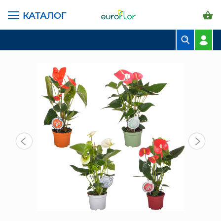
КАТАЛОГ
ГЛАВНАЯ СТРАНИЦА
КАТАЛОГ
КОМНАТНЫЕ РАСТЕНИЯ
АНТУРИУМ МИКС 50/14 СМ
БУКЕТЫ
КОМПОЗИЦИИ
ЦВЕТЫ В ПАЧКАХ
СВАДЕБНАЯ ФЛОРИСТИКА
КОМНАТНЫЕ РАСТЕНИЯ
ГОРШКИ И КАШПО
ГРУНТЫ И УДОБРЕНИЯ
ПРЕДМЕТЫ ИНТЕРЬЕРА
ВАЗЫ