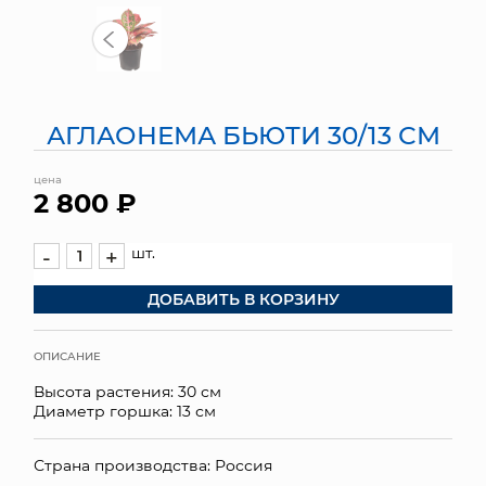
МЯГКИЕ ИГРУШКИ
КОРЗИНЫ
АГЛАОНЕМА БЬЮТИ 30/13 СМ
ЯЩИКИ
цена
СУНДУКИ
2 800 ₽
ИСКУССТВЕННЫЕ ЦВЕТЫ
шт.
-
+
ПАКЕТЫ И СУМКИ
ДОБАВИТЬ В КОРЗИНУ
ПОДАРОЧНЫЕ КАРТЫ
ОПИСАНИЕ
ТОРГОВЫЙ ЦЕНТР
Высота растения: 30 см
Диаметр горшка: 13 см
ОПТОВЫМ КЛИЕНТАМ
Страна производства: Россия
ДОСТАВКА И ОПЛАТА