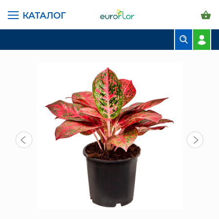
КАТАЛОГ
ГЛАВНАЯ СТРАНИЦА
КАТАЛОГ
КОМНАТНЫЕ РАСТЕНИЯ
АГЛАОНЕМА БЬЮТИ 30/13 СМ
БУКЕТЫ
КОМПОЗИЦИИ
ЦВЕТЫ В ПАЧКАХ
СВАДЕБНАЯ ФЛОРИСТИКА
КОМНАТНЫЕ РАСТЕНИЯ
ГОРШКИ И КАШПО
ГРУНТЫ И УДОБРЕНИЯ
ПРЕДМЕТЫ ИНТЕРЬЕРА
ВАЗЫ