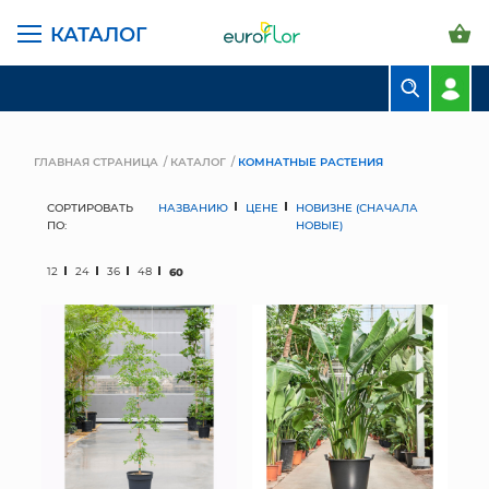
КАТАЛОГ
БУКЕТЫ
КОМПОЗИЦИИ
ГЛАВНАЯ СТРАНИЦА
КАТАЛОГ
КОМНАТНЫЕ РАСТЕНИЯ
ЦВЕТЫ В ПАЧКАХ
СОРТИРОВАТЬ
НАЗВАНИЮ
ЦЕНЕ
НОВИЗНЕ (СНАЧАЛА
ПО:
НОВЫЕ)
СВАДЕБНАЯ ФЛОРИСТИКА
12
24
36
48
60
КОМНАТНЫЕ РАСТЕНИЯ
ГОРШКИ И КАШПО
ГРУНТЫ И УДОБРЕНИЯ
ПРЕДМЕТЫ ИНТЕРЬЕРА
ВАЗЫ