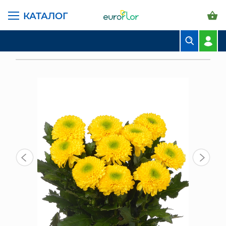
КАТАЛОГ
ГЛАВНАЯ СТРАНИЦА
КАТАЛОГ
ЦВЕТЫ В ПАЧКАХ
ХРИЗАНТЕМА ОДНОГОЛОВАЯ
БУКЕТЫ
БРАЗИЛИАНА ХРИЗАНТЕМА ОДНОГОЛОВАЯ (10 ШТ)
КОМПОЗИЦИИ
ЦВЕТЫ В ПАЧКАХ
СВАДЕБНАЯ ФЛОРИСТИКА
КОМНАТНЫЕ РАСТЕНИЯ
ГОРШКИ И КАШПО
ГРУНТЫ И УДОБРЕНИЯ
ПРЕДМЕТЫ ИНТЕРЬЕРА
ВАЗЫ