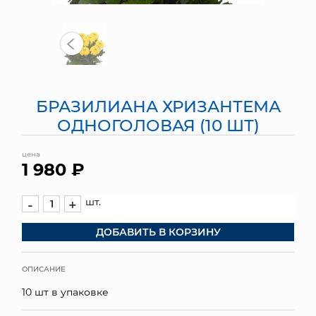
МЯГКИЕ ИГРУШКИ
КОРЗИНЫ
ЯЩИКИ
БРАЗИЛИАНА ХРИЗАНТЕМА
СУНДУКИ
ОДНОГОЛОВАЯ (10 ШТ)
ИСКУССТВЕННЫЕ ЦВЕТЫ
цена
1 980 ₽
ПАКЕТЫ И СУМКИ
шт.
-
+
ПОДАРОЧНЫЕ КАРТЫ
ДОБАВИТЬ В КОРЗИНУ
ТОРГОВЫЙ ЦЕНТР
ОПИСАНИЕ
ОПТОВЫМ КЛИЕНТАМ
10 шт в упаковке
ДОСТАВКА И ОПЛАТА