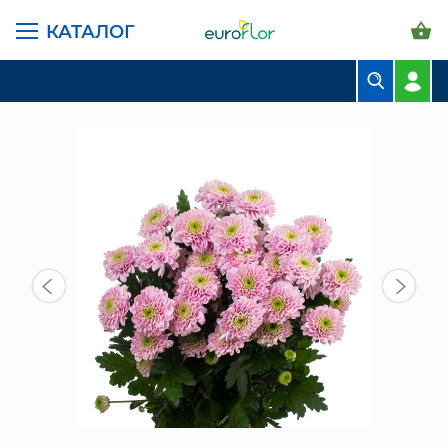
КАТАЛОГ
ГЛАВНАЯ СТРАНИЦА
КАТАЛОГ
ЦВЕТЫ В ПАЧКАХ
ХРИЗАНТЕМА КУСТОВАЯ
ЛЕТСГОУ ХРИЗАНТЕМА КУСТОВАЯ (5 ШТ)
БУКЕТЫ
КОМПОЗИЦИИ
ЦВЕТЫ В ПАЧКАХ
СВАДЕБНАЯ ФЛОРИСТИКА
КОМНАТНЫЕ РАСТЕНИЯ
ГОРШКИ И КАШПО
ГРУНТЫ И УДОБРЕНИЯ
ПРЕДМЕТЫ ИНТЕРЬЕРА
ВАЗЫ