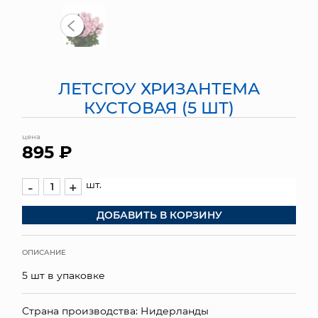
МЯГКИЕ ИГРУШКИ
КОРЗИНЫ
ЛЕТСГОУ ХРИЗАНТЕМА
ЯЩИКИ
КУСТОВАЯ (5 ШТ)
СУНДУКИ
цена
895 ₽
ИСКУССТВЕННЫЕ ЦВЕТЫ
ПАКЕТЫ И СУМКИ
шт.
-
+
ДОБАВИТЬ В КОРЗИНУ
ПОДАРОЧНЫЕ КАРТЫ
ТОРГОВЫЙ ЦЕНТР
ОПИСАНИЕ
5 шт в упаковке
ОПТОВЫМ КЛИЕНТАМ
ДОСТАВКА И ОПЛАТА
Страна производства: Нидерланды