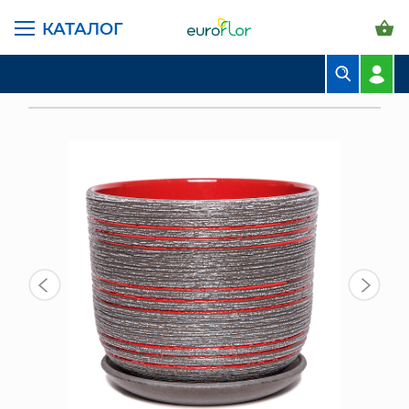
КАТАЛОГ
ГЛАВНАЯ СТРАНИЦА
КАТАЛОГ
ГОРШКИ И КАШПО
КЕРАМИКА КОМПОЗИТ
БУКЕТЫ
ГОРШОК КОМПОЗИТ ЛОФТ СЕРО-КРАСНЫЙ БУК №2
КОМПОЗИЦИИ
ЦВЕТЫ В ПАЧКАХ
СВАДЕБНАЯ ФЛОРИСТИКА
КОМНАТНЫЕ РАСТЕНИЯ
ГОРШКИ И КАШПО
ГРУНТЫ И УДОБРЕНИЯ
ПРЕДМЕТЫ ИНТЕРЬЕРА
ВАЗЫ