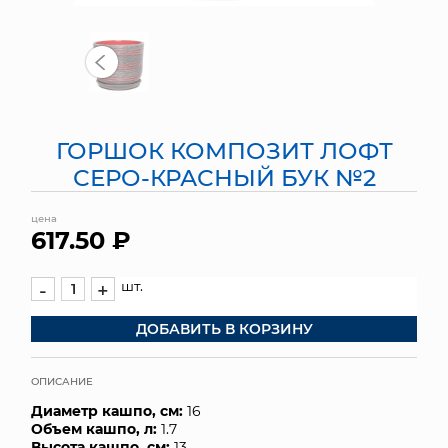
МЯГКИЕ ИГРУШКИ
КОРЗИНЫ
ЯЩИКИ
ГОРШОК КОМПОЗИТ ЛОФТ
СУНДУКИ
СЕРО-КРАСНЫЙ БУК №2
ИСКУССТВЕННЫЕ ЦВЕТЫ
цена
617.50 ₽
ПАКЕТЫ И СУМКИ
шт.
-
+
ПОДАРОЧНЫЕ КАРТЫ
ДОБАВИТЬ В КОРЗИНУ
ТОРГОВЫЙ ЦЕНТР
ОПИСАНИЕ
ОПТОВЫМ КЛИЕНТАМ
Диаметр кашпо, см:
16
Объем кашпо, л:
1.7
ДОСТАВКА И ОПЛАТА
Высота кашпо, см:
13