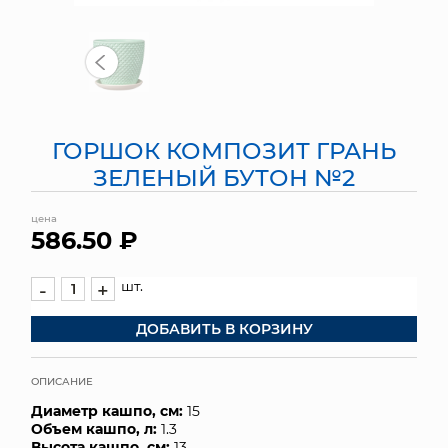
МЯГКИЕ ИГРУШКИ
КОРЗИНЫ
ЯЩИКИ
ГОРШОК КОМПОЗИТ ГРАНЬ
СУНДУКИ
ЗЕЛЕНЫЙ БУТОН №2
ИСКУССТВЕННЫЕ ЦВЕТЫ
цена
586.50 ₽
ПАКЕТЫ И СУМКИ
шт.
-
+
ПОДАРОЧНЫЕ КАРТЫ
ДОБАВИТЬ В КОРЗИНУ
ТОРГОВЫЙ ЦЕНТР
ОПИСАНИЕ
ОПТОВЫМ КЛИЕНТАМ
Диаметр кашпо, см:
15
Объем кашпо, л:
1.3
ДОСТАВКА И ОПЛАТА
Высота кашпо, см:
13