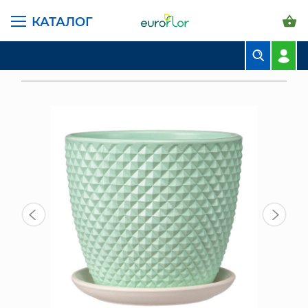
КАТАЛОГ
ГЛАВНАЯ СТРАНИЦА
КАТАЛОГ
ГОРШКИ И КАШПО
КЕРАМИКА КОМПОЗИТ
БУКЕТЫ
ГОРШОК КОМПОЗИТ ГРАНЬ ЗЕЛЕНЫЙ БУТОН №2
КОМПОЗИЦИИ
ЦВЕТЫ В ПАЧКАХ
СВАДЕБНАЯ ФЛОРИСТИКА
КОМНАТНЫЕ РАСТЕНИЯ
ГОРШКИ И КАШПО
ГРУНТЫ И УДОБРЕНИЯ
ПРЕДМЕТЫ ИНТЕРЬЕРА
ВАЗЫ