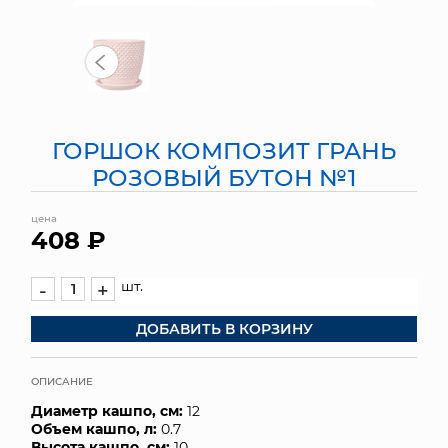
МЯГКИЕ ИГРУШКИ
КОРЗИНЫ
ЯЩИКИ
ГОРШОК КОМПОЗИТ ГРАНЬ
СУНДУКИ
РОЗОВЫЙ БУТОН №1
ИСКУССТВЕННЫЕ ЦВЕТЫ
цена
408 ₽
ПАКЕТЫ И СУМКИ
шт.
-
+
ПОДАРОЧНЫЕ КАРТЫ
ДОБАВИТЬ В КОРЗИНУ
ТОРГОВЫЙ ЦЕНТР
ОПИСАНИЕ
ОПТОВЫМ КЛИЕНТАМ
Диаметр кашпо, см:
12
Объем кашпо, л:
0.7
ДОСТАВКА И ОПЛАТА
Высота кашпо, см:
10