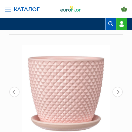
КАТАЛОГ
ГЛАВНАЯ СТРАНИЦА
КАТАЛОГ
ГОРШКИ И КАШПО
КЕРАМИКА КОМПОЗИТ
БУКЕТЫ
ГОРШОК КОМПОЗИТ ГРАНЬ РОЗОВЫЙ БУТОН №1
КОМПОЗИЦИИ
ЦВЕТЫ В ПАЧКАХ
СВАДЕБНАЯ ФЛОРИСТИКА
КОМНАТНЫЕ РАСТЕНИЯ
ГОРШКИ И КАШПО
ГРУНТЫ И УДОБРЕНИЯ
ПРЕДМЕТЫ ИНТЕРЬЕРА
ВАЗЫ