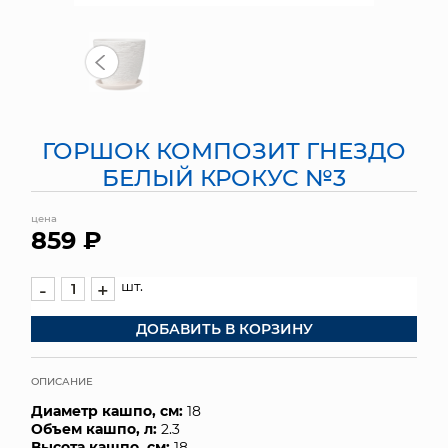
МЯГКИЕ ИГРУШКИ
КОРЗИНЫ
ЯЩИКИ
ГОРШОК КОМПОЗИТ ГНЕЗДО
СУНДУКИ
БЕЛЫЙ КРОКУС №3
ИСКУССТВЕННЫЕ ЦВЕТЫ
цена
859 ₽
ПАКЕТЫ И СУМКИ
шт.
-
+
ПОДАРОЧНЫЕ КАРТЫ
ДОБАВИТЬ В КОРЗИНУ
ТОРГОВЫЙ ЦЕНТР
ОПИСАНИЕ
ОПТОВЫМ КЛИЕНТАМ
Диаметр кашпо, см:
18
Объем кашпо, л:
2.3
ДОСТАВКА И ОПЛАТА
Высота кашпо, см:
18