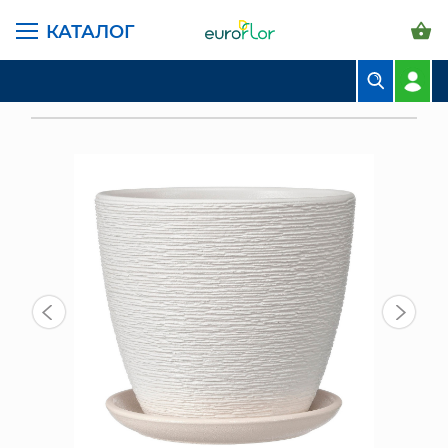
КАТАЛОГ
ГЛАВНАЯ СТРАНИЦА
КАТАЛОГ
ГОРШКИ И КАШПО
КЕРАМИКА КОМПОЗИТ
БУКЕТЫ
ГОРШОК КОМПОЗИТ ГНЕЗДО БЕЛЫЙ КРОКУС №3
КОМПОЗИЦИИ
ЦВЕТЫ В ПАЧКАХ
СВАДЕБНАЯ ФЛОРИСТИКА
КОМНАТНЫЕ РАСТЕНИЯ
ГОРШКИ И КАШПО
ГРУНТЫ И УДОБРЕНИЯ
ПРЕДМЕТЫ ИНТЕРЬЕРА
ВАЗЫ