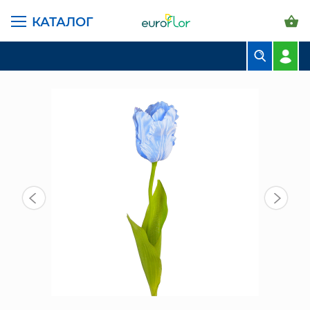
КАТАЛОГ
ГЛАВНАЯ СТРАНИЦА
КАТАЛОГ
ИСКУССТВЕННЫЕ ЦВЕТЫ
СН ИЦ (2309-2) ИСКУССТВЕННЫЙ ЦВЕТОК ТЮЛЬПАН ГОЛУБОЙ
БУКЕТЫ
КОМПОЗИЦИИ
ЦВЕТЫ В ПАЧКАХ
СВАДЕБНАЯ ФЛОРИСТИКА
КОМНАТНЫЕ РАСТЕНИЯ
ГОРШКИ И КАШПО
ГРУНТЫ И УДОБРЕНИЯ
ПРЕДМЕТЫ ИНТЕРЬЕРА
ВАЗЫ