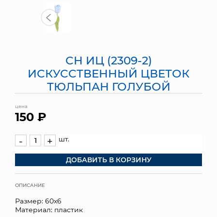
МЯГКИЕ ИГРУШКИ
КОРЗИНЫ
СН ИЦ (2309-2)
ЯЩИКИ
ИСКУССТВЕННЫЙ ЦВЕТОК
СУНДУКИ
ТЮЛЬПАН ГОЛУБОЙ
ИСКУССТВЕННЫЕ ЦВЕТЫ
цена
150 ₽
ПАКЕТЫ И СУМКИ
шт.
-
+
ПОДАРОЧНЫЕ КАРТЫ
ДОБАВИТЬ В КОРЗИНУ
ТОРГОВЫЙ ЦЕНТР
ОПИСАНИЕ
ОПТОВЫМ КЛИЕНТАМ
Размер: 60х6
Материал: пластик
ДОСТАВКА И ОПЛАТА