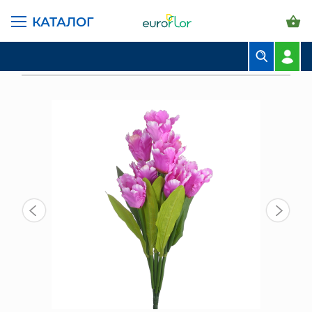
КАТАЛОГ
ГЛАВНАЯ СТРАНИЦА
КАТАЛОГ
ИСКУССТВЕННЫЕ ЦВЕТЫ
СН ИЦ (2309-1) ИСКУССТВЕННЫЙ ЦВЕТОК БУКЕТ ТЮЛЬПАНОВ
СИРЕНЕВЫЙ
БУКЕТЫ
КОМПОЗИЦИИ
ЦВЕТЫ В ПАЧКАХ
СВАДЕБНАЯ ФЛОРИСТИКА
КОМНАТНЫЕ РАСТЕНИЯ
ГОРШКИ И КАШПО
ГРУНТЫ И УДОБРЕНИЯ
ПРЕДМЕТЫ ИНТЕРЬЕРА
ВАЗЫ