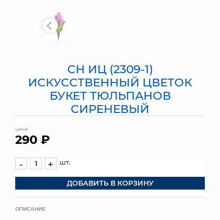
МЯГКИЕ ИГРУШКИ
КОРЗИНЫ
ЯЩИКИ
СН ИЦ (2309-1)
ИСКУССТВЕННЫЙ ЦВЕТОК
СУНДУКИ
БУКЕТ ТЮЛЬПАНОВ
ИСКУССТВЕННЫЕ ЦВЕТЫ
СИРЕНЕВЫЙ
ПАКЕТЫ И СУМКИ
цена
290 ₽
ПОДАРОЧНЫЕ КАРТЫ
шт.
-
+
ТОРГОВЫЙ ЦЕНТР
ДОБАВИТЬ В КОРЗИНУ
ОПТОВЫМ КЛИЕНТАМ
ОПИСАНИЕ
ДОСТАВКА И ОПЛАТА