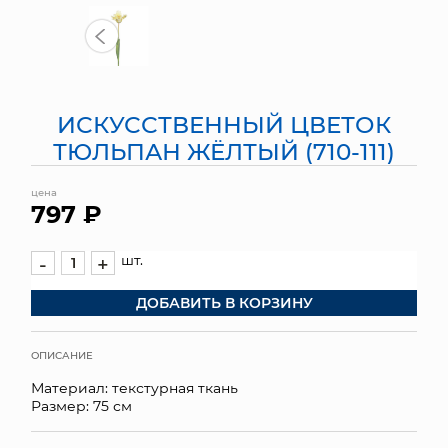
МЯГКИЕ ИГРУШКИ
КОРЗИНЫ
ИСКУССТВЕННЫЙ ЦВЕТОК
ЯЩИКИ
ТЮЛЬПАН ЖЁЛТЫЙ (710-111)
СУНДУКИ
цена
797 ₽
ИСКУССТВЕННЫЕ ЦВЕТЫ
ПАКЕТЫ И СУМКИ
шт.
-
+
ДОБАВИТЬ В КОРЗИНУ
ПОДАРОЧНЫЕ КАРТЫ
ТОРГОВЫЙ ЦЕНТР
ОПИСАНИЕ
Материал: текстурная ткань
ОПТОВЫМ КЛИЕНТАМ
Размер: 75 см
ДОСТАВКА И ОПЛАТА