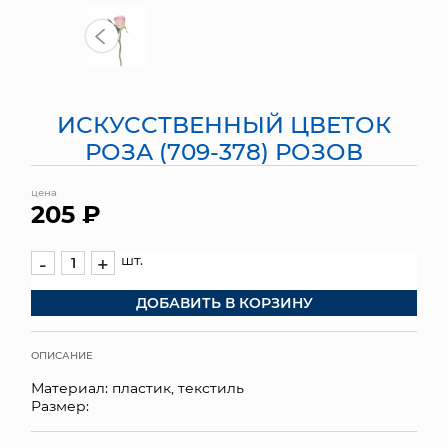
МЯГКИЕ ИГРУШКИ
КОРЗИНЫ
ИСКУССТВЕННЫЙ ЦВЕТОК
ЯЩИКИ
РОЗА (709-378) РОЗОВ
СУНДУКИ
цена
205 ₽
ИСКУССТВЕННЫЕ ЦВЕТЫ
ПАКЕТЫ И СУМКИ
шт.
-
+
ДОБАВИТЬ В КОРЗИНУ
ПОДАРОЧНЫЕ КАРТЫ
ТОРГОВЫЙ ЦЕНТР
ОПИСАНИЕ
Материал: пластик, текстиль
ОПТОВЫМ КЛИЕНТАМ
Размер:
ДОСТАВКА И ОПЛАТА