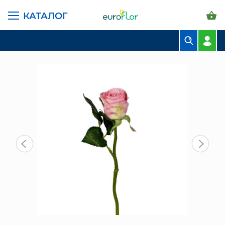
КАТАЛОГ
ГЛАВНАЯ СТРАНИЦА
КАТАЛОГ
ИСКУССТВЕННЫЕ ЦВЕТЫ
ИСКУССТВЕННЫЙ ЦВЕТОК РОЗА (709-378) РОЗОВ
БУКЕТЫ
КОМПОЗИЦИИ
ЦВЕТЫ В ПАЧКАХ
СВАДЕБНАЯ ФЛОРИСТИКА
КОМНАТНЫЕ РАСТЕНИЯ
ГОРШКИ И КАШПО
ГРУНТЫ И УДОБРЕНИЯ
ПРЕДМЕТЫ ИНТЕРЬЕРА
ВАЗЫ