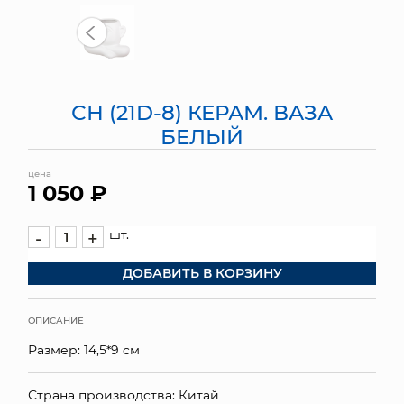
МЯГКИЕ ИГРУШКИ
КОРЗИНЫ
СН (21D-8) КЕРАМ. ВАЗА
ЯЩИКИ
БЕЛЫЙ
СУНДУКИ
цена
1 050 ₽
ИСКУССТВЕННЫЕ ЦВЕТЫ
ПАКЕТЫ И СУМКИ
шт.
-
+
ДОБАВИТЬ В КОРЗИНУ
ПОДАРОЧНЫЕ КАРТЫ
ТОРГОВЫЙ ЦЕНТР
ОПИСАНИЕ
Размер: 14,5*9 cм
ОПТОВЫМ КЛИЕНТАМ
ДОСТАВКА И ОПЛАТА
Страна производства: Китай