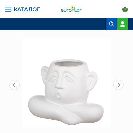
КАТАЛОГ
ГЛАВНАЯ СТРАНИЦА
КАТАЛОГ
ВАЗЫ
ГОЛОВЫ
СН (21D-8) КЕРАМ. ВАЗА БЕЛЫЙ
БУКЕТЫ
КОМПОЗИЦИИ
ЦВЕТЫ В ПАЧКАХ
СВАДЕБНАЯ ФЛОРИСТИКА
КОМНАТНЫЕ РАСТЕНИЯ
ГОРШКИ И КАШПО
ГРУНТЫ И УДОБРЕНИЯ
ПРЕДМЕТЫ ИНТЕРЬЕРА
ВАЗЫ