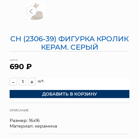
МЯГКИЕ ИГРУШКИ
КОРЗИНЫ
СН (2306-39) ФИГУРКА КРОЛИК
ЯЩИКИ
КЕРАМ. СЕРЫЙ
СУНДУКИ
цена
690 ₽
ИСКУССТВЕННЫЕ ЦВЕТЫ
ПАКЕТЫ И СУМКИ
шт.
-
+
ДОБАВИТЬ В КОРЗИНУ
ПОДАРОЧНЫЕ КАРТЫ
ТОРГОВЫЙ ЦЕНТР
ОПИСАНИЕ
Размер: 16x16
ОПТОВЫМ КЛИЕНТАМ
Материал: керамика
ДОСТАВКА И ОПЛАТА