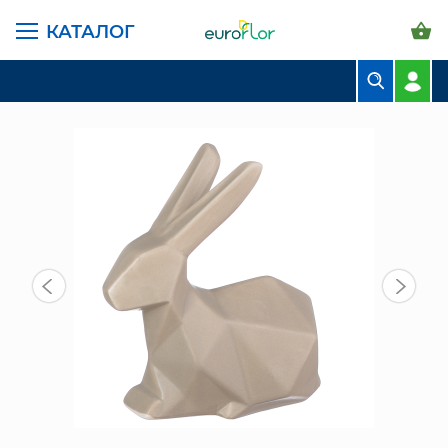
КАТАЛОГ
ГЛАВНАЯ СТРАНИЦА
КАТАЛОГ
ПРЕДМЕТЫ ИНТЕРЬЕРА
ФИГУРКИ
СН (2306-39) ФИГУРКА КРОЛИК КЕРАМ. СЕРЫЙ
БУКЕТЫ
КОМПОЗИЦИИ
ЦВЕТЫ В ПАЧКАХ
СВАДЕБНАЯ ФЛОРИСТИКА
КОМНАТНЫЕ РАСТЕНИЯ
ГОРШКИ И КАШПО
ГРУНТЫ И УДОБРЕНИЯ
ПРЕДМЕТЫ ИНТЕРЬЕРА
ВАЗЫ