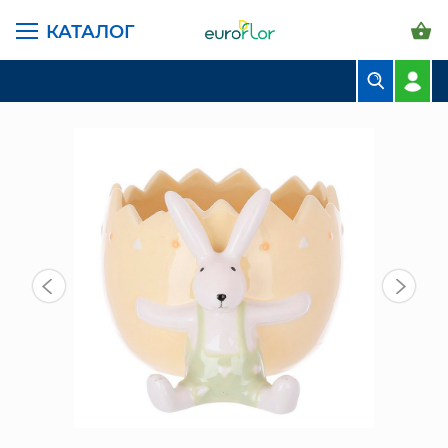
КАТАЛОГ
ГЛАВНАЯ СТРАНИЦА
КАТАЛОГ
ПРЕДМЕТЫ ИНТЕРЬЕРА
ФИГУРКИ
КАШПО "ЗАЙЧИК" 18,5СМ (834-880)
БУКЕТЫ
КОМПОЗИЦИИ
ЦВЕТЫ В ПАЧКАХ
СВАДЕБНАЯ ФЛОРИСТИКА
КОМНАТНЫЕ РАСТЕНИЯ
ГОРШКИ И КАШПО
ГРУНТЫ И УДОБРЕНИЯ
ПРЕДМЕТЫ ИНТЕРЬЕРА
ВАЗЫ