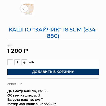
МЯГКИЕ ИГРУШКИ
КОРЗИНЫ
КАШПО "ЗАЙЧИК" 18,5СМ (834-
ЯЩИКИ
880)
СУНДУКИ
цена
1 200 ₽
ИСКУССТВЕННЫЕ ЦВЕТЫ
ПАКЕТЫ И СУМКИ
шт.
-
+
ДОБАВИТЬ В КОРЗИНУ
ПОДАРОЧНЫЕ КАРТЫ
ТОРГОВЫЙ ЦЕНТР
ОПИСАНИЕ
Диаметр кашпо, см:
18
ОПТОВЫМ КЛИЕНТАМ
Объем кашпо, л:
3
Высота кашпо, см:
11
ДОСТАВКА И ОПЛАТА
Материал кашпо:
керамика