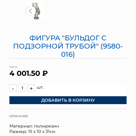
МЯГКИЕ ИГРУШКИ
КОРЗИНЫ
ФИГУРА "БУЛЬДОГ С
ЯЩИКИ
ПОДЗОРНОЙ ТРУБОЙ" (9580-
СУНДУКИ
016)
ИСКУССТВЕННЫЕ ЦВЕТЫ
цена
4 001.50 ₽
ПАКЕТЫ И СУМКИ
шт.
-
+
ПОДАРОЧНЫЕ КАРТЫ
ДОБАВИТЬ В КОРЗИНУ
ТОРГОВЫЙ ЦЕНТР
ОПИСАНИЕ
ОПТОВЫМ КЛИЕНТАМ
Материал: полирезин
Размер: 15 х 10 х 31см
ДОСТАВКА И ОПЛАТА