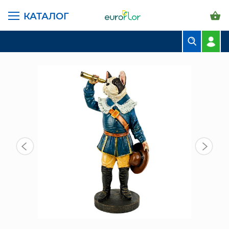
КАТАЛОГ
ГЛАВНАЯ СТРАНИЦА
КАТАЛОГ
ПРЕДМЕТЫ ИНТЕРЬЕРА
ФИГУРКИ
ФИГУРА "БУЛЬДОГ С ПОДЗОРНОЙ ТРУБОЙ" (9580-016)
БУКЕТЫ
КОМПОЗИЦИИ
ЦВЕТЫ В ПАЧКАХ
СВАДЕБНАЯ ФЛОРИСТИКА
КОМНАТНЫЕ РАСТЕНИЯ
ГОРШКИ И КАШПО
ГРУНТЫ И УДОБРЕНИЯ
ПРЕДМЕТЫ ИНТЕРЬЕРА
ВАЗЫ