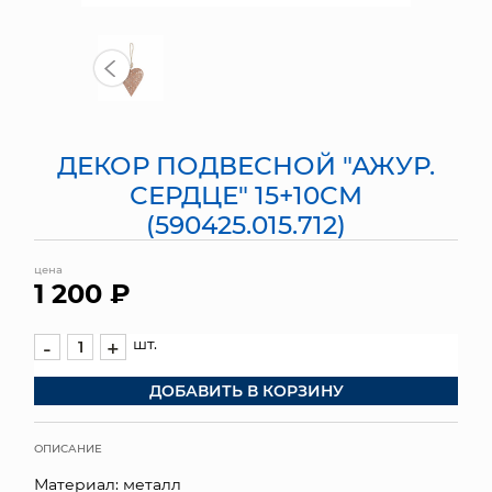
МЯГКИЕ ИГРУШКИ
КОРЗИНЫ
ЯЩИКИ
ДЕКОР ПОДВЕСНОЙ "АЖУР.
СУНДУКИ
СЕРДЦЕ" 15+10СМ
(590425.015.712)
ИСКУССТВЕННЫЕ ЦВЕТЫ
цена
ПАКЕТЫ И СУМКИ
1 200 ₽
ПОДАРОЧНЫЕ КАРТЫ
шт.
-
+
ТОРГОВЫЙ ЦЕНТР
ДОБАВИТЬ В КОРЗИНУ
ОПТОВЫМ КЛИЕНТАМ
ОПИСАНИЕ
ДОСТАВКА И ОПЛАТА
Материал: металл