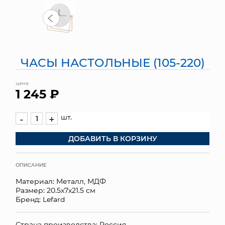
МЯГКИЕ ИГРУШКИ
КОРЗИНЫ
ЧАСЫ НАСТОЛЬНЫЕ (105-220)
ЯЩИКИ
цена
СУНДУКИ
1 245 ₽
ИСКУССТВЕННЫЕ ЦВЕТЫ
шт.
-
+
ПАКЕТЫ И СУМКИ
ДОБАВИТЬ В КОРЗИНУ
ПОДАРОЧНЫЕ КАРТЫ
ОПИСАНИЕ
ТОРГОВЫЙ ЦЕНТР
Материал: Металл, МДФ
Размер: 20.5х7х21.5 см
ОПТОВЫМ КЛИЕНТАМ
Бренд: Lefard
ДОСТАВКА И ОПЛАТА
Страна производства: Россия