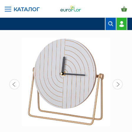
КАТАЛОГ
ГЛАВНАЯ СТРАНИЦА
КАТАЛОГ
ПРЕДМЕТЫ ИНТЕРЬЕРА
ЧАСЫ
ЧАСЫ НАСТОЛЬНЫЕ (105-220)
БУКЕТЫ
КОМПОЗИЦИИ
ЦВЕТЫ В ПАЧКАХ
СВАДЕБНАЯ ФЛОРИСТИКА
КОМНАТНЫЕ РАСТЕНИЯ
ГОРШКИ И КАШПО
ГРУНТЫ И УДОБРЕНИЯ
ПРЕДМЕТЫ ИНТЕРЬЕРА
ВАЗЫ