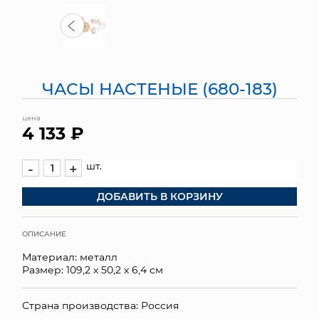
МЯГКИЕ ИГРУШКИ
КОРЗИНЫ
ЧАСЫ НАСТЕНЫЕ (680-183)
ЯЩИКИ
цена
СУНДУКИ
4 133 ₽
ИСКУССТВЕННЫЕ ЦВЕТЫ
шт.
-
+
ПАКЕТЫ И СУМКИ
ДОБАВИТЬ В КОРЗИНУ
ПОДАРОЧНЫЕ КАРТЫ
ОПИСАНИЕ
ТОРГОВЫЙ ЦЕНТР
Материал: металл
Размер: 109,2 х 50,2 х 6,4 см
ОПТОВЫМ КЛИЕНТАМ
Страна производства: Россия
ДОСТАВКА И ОПЛАТА