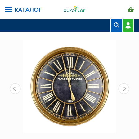
КАТАЛОГ
ГЛАВНАЯ СТРАНИЦА
КАТАЛОГ
ПРЕДМЕТЫ ИНТЕРЬЕРА
ЧАСЫ
ЧАСЫ НАСТЕННЫЕ 80СМ (54155)
БУКЕТЫ
КОМПОЗИЦИИ
ЦВЕТЫ В ПАЧКАХ
СВАДЕБНАЯ ФЛОРИСТИКА
КОМНАТНЫЕ РАСТЕНИЯ
ГОРШКИ И КАШПО
ГРУНТЫ И УДОБРЕНИЯ
ПРЕДМЕТЫ ИНТЕРЬЕРА
ВАЗЫ