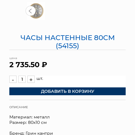
МЯГКИЕ ИГРУШКИ
КОРЗИНЫ
ЧАСЫ НАСТЕННЫЕ 80СМ
ЯЩИКИ
(54155)
СУНДУКИ
цена
2 735.50 ₽
ИСКУССТВЕННЫЕ ЦВЕТЫ
ПАКЕТЫ И СУМКИ
шт.
-
+
ДОБАВИТЬ В КОРЗИНУ
ПОДАРОЧНЫЕ КАРТЫ
ТОРГОВЫЙ ЦЕНТР
ОПИСАНИЕ
Материал: металл
ОПТОВЫМ КЛИЕНТАМ
Размер: 80х10 см
ДОСТАВКА И ОПЛАТА
Бренд: Грин кантри