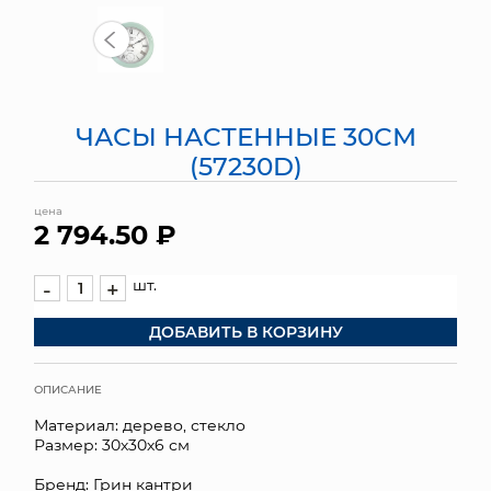
МЯГКИЕ ИГРУШКИ
КОРЗИНЫ
ЧАСЫ НАСТЕННЫЕ 30СМ
ЯЩИКИ
(57230D)
СУНДУКИ
цена
2 794.50 ₽
ИСКУССТВЕННЫЕ ЦВЕТЫ
ПАКЕТЫ И СУМКИ
шт.
-
+
ДОБАВИТЬ В КОРЗИНУ
ПОДАРОЧНЫЕ КАРТЫ
ТОРГОВЫЙ ЦЕНТР
ОПИСАНИЕ
Материал: дерево, стекло
ОПТОВЫМ КЛИЕНТАМ
Размер: 30х30х6 см
ДОСТАВКА И ОПЛАТА
Бренд: Грин кантри