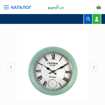
КАТАЛОГ
ГЛАВНАЯ СТРАНИЦА
КАТАЛОГ
ПРЕДМЕТЫ ИНТЕРЬЕРА
ЧАСЫ
ЧАСЫ НАСТЕННЫЕ 30СМ (57230D)
БУКЕТЫ
КОМПОЗИЦИИ
ЦВЕТЫ В ПАЧКАХ
СВАДЕБНАЯ ФЛОРИСТИКА
КОМНАТНЫЕ РАСТЕНИЯ
ГОРШКИ И КАШПО
ГРУНТЫ И УДОБРЕНИЯ
ПРЕДМЕТЫ ИНТЕРЬЕРА
ВАЗЫ