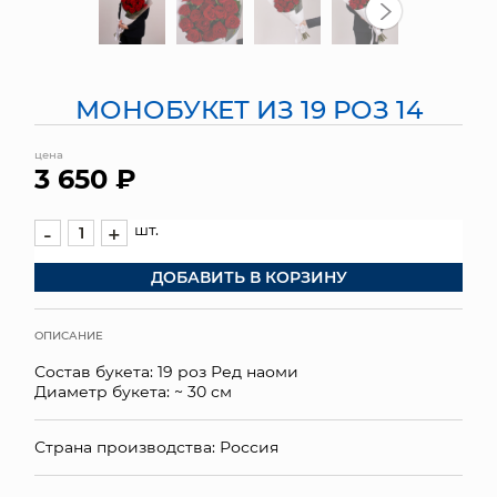
МЯГКИЕ ИГРУШКИ
КОРЗИНЫ
МОНОБУКЕТ ИЗ 19 РОЗ 14
ЯЩИКИ
цена
3 650 ₽
СУНДУКИ
шт.
-
+
ИСКУССТВЕННЫЕ ЦВЕТЫ
ДОБАВИТЬ В КОРЗИНУ
ПАКЕТЫ И СУМКИ
ПОДАРОЧНЫЕ КАРТЫ
ОПИСАНИЕ
Состав букета: 19 роз Ред наоми
ТОРГОВЫЙ ЦЕНТР
Диаметр букета: ~ 30 см
ОПТОВЫМ КЛИЕНТАМ
Страна производства: Россия
ДОСТАВКА И ОПЛАТА