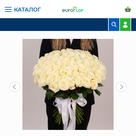
КАТАЛОГ
ГЛАВНАЯ СТРАНИЦА
КАТАЛОГ
БУКЕТЫ
МОНОБУКЕТ ИЗ 101 РОЗЫ УАЙТ НАОМИ
БУКЕТЫ
КОМПОЗИЦИИ
ЦВЕТЫ В ПАЧКАХ
СВАДЕБНАЯ ФЛОРИСТИКА
КОМНАТНЫЕ РАСТЕНИЯ
ГОРШКИ И КАШПО
ГРУНТЫ И УДОБРЕНИЯ
ПРЕДМЕТЫ ИНТЕРЬЕРА
ВАЗЫ