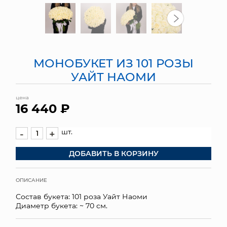
МЯГКИЕ ИГРУШКИ
КОРЗИНЫ
МОНОБУКЕТ ИЗ 101 РОЗЫ
ЯЩИКИ
УАЙТ НАОМИ
СУНДУКИ
цена
16 440 ₽
ИСКУССТВЕННЫЕ ЦВЕТЫ
ПАКЕТЫ И СУМКИ
шт.
-
+
ДОБАВИТЬ В КОРЗИНУ
ПОДАРОЧНЫЕ КАРТЫ
ТОРГОВЫЙ ЦЕНТР
ОПИСАНИЕ
Состав букета: 101 роза Уайт Наоми
ОПТОВЫМ КЛИЕНТАМ
Диаметр букета: ~ 70 см.
ДОСТАВКА И ОПЛАТА