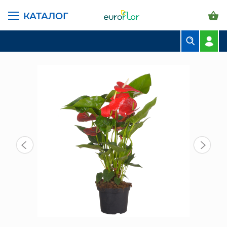
КАТАЛОГ
ГЛАВНАЯ СТРАНИЦА
КАТАЛОГ
КОМНАТНЫЕ РАСТЕНИЯ
АНТУРИУМЫ
АНТУРИУМ МИННЕССОТА 65/17 СМ
БУКЕТЫ
КОМПОЗИЦИИ
ЦВЕТЫ В ПАЧКАХ
СВАДЕБНАЯ ФЛОРИСТИКА
КОМНАТНЫЕ РАСТЕНИЯ
ГОРШКИ И КАШПО
ГРУНТЫ И УДОБРЕНИЯ
ПРЕДМЕТЫ ИНТЕРЬЕРА
ВАЗЫ