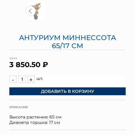
МЯГКИЕ ИГРУШКИ
КОРЗИНЫ
АНТУРИУМ МИННЕССОТА
ЯЩИКИ
65/17 СМ
СУНДУКИ
цена
3 850.50 ₽
ИСКУССТВЕННЫЕ ЦВЕТЫ
ПАКЕТЫ И СУМКИ
шт.
-
+
ДОБАВИТЬ В КОРЗИНУ
ПОДАРОЧНЫЕ КАРТЫ
ТОРГОВЫЙ ЦЕНТР
ОПИСАНИЕ
Высота растения: 65 см
ОПТОВЫМ КЛИЕНТАМ
Диаметр горшка: 17 см
ДОСТАВКА И ОПЛАТА