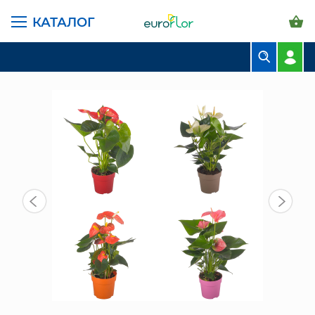
КАТАЛОГ
ГЛАВНАЯ СТРАНИЦА
КАТАЛОГ
КОМНАТНЫЕ РАСТЕНИЯ
АНТУРИУМЫ
АНТУРИУМ МИКС 40/12 СМ
БУКЕТЫ
КОМПОЗИЦИИ
ЦВЕТЫ В ПАЧКАХ
СВАДЕБНАЯ ФЛОРИСТИКА
КОМНАТНЫЕ РАСТЕНИЯ
ГОРШКИ И КАШПО
ГРУНТЫ И УДОБРЕНИЯ
ПРЕДМЕТЫ ИНТЕРЬЕРА
ВАЗЫ