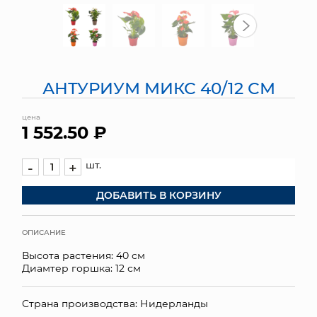
МЯГКИЕ ИГРУШКИ
КОРЗИНЫ
АНТУРИУМ МИКС 40/12 СМ
ЯЩИКИ
цена
СУНДУКИ
1 552.50 ₽
ИСКУССТВЕННЫЕ ЦВЕТЫ
шт.
-
+
ПАКЕТЫ И СУМКИ
ДОБАВИТЬ В КОРЗИНУ
ПОДАРОЧНЫЕ КАРТЫ
ОПИСАНИЕ
ТОРГОВЫЙ ЦЕНТР
Высота растения: 40 см
Диамтер горшка: 12 см
ОПТОВЫМ КЛИЕНТАМ
Страна производства: Нидерланды
ДОСТАВКА И ОПЛАТА