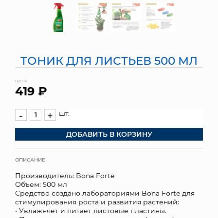
МЯГКИЕ ИГРУШКИ
КОРЗИНЫ
ТОНИК ДЛЯ ЛИСТЬЕВ 500 МЛ
ЯЩИКИ
цена
СУНДУКИ
419 ₽
ИСКУССТВЕННЫЕ ЦВЕТЫ
шт.
-
+
ПАКЕТЫ И СУМКИ
ДОБАВИТЬ В КОРЗИНУ
ПОДАРОЧНЫЕ КАРТЫ
ОПИСАНИЕ
ТОРГОВЫЙ ЦЕНТР
Производитель: Bona Forte
Объем: 500 мл
ОПТОВЫМ КЛИЕНТАМ
Средство создано лабораториями Bona Forte для
стимулирования роста и развития растений:
• Увлажняет и питает листовые пластины.
ДОСТАВКА И ОПЛАТА