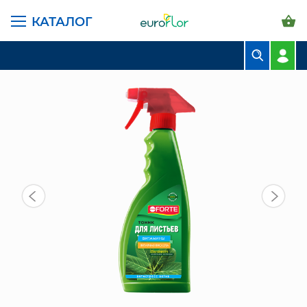
КАТАЛОГ
ГЛАВНАЯ СТРАНИЦА
КАТАЛОГ
ГРУНТЫ И УДОБРЕНИЯ
УДОБРЕНИЯ
ТОНИК ДЛЯ ЛИСТЬЕВ 500 МЛ
БУКЕТЫ
КОМПОЗИЦИИ
ЦВЕТЫ В ПАЧКАХ
СВАДЕБНАЯ ФЛОРИСТИКА
КОМНАТНЫЕ РАСТЕНИЯ
ГОРШКИ И КАШПО
ГРУНТЫ И УДОБРЕНИЯ
ПРЕДМЕТЫ ИНТЕРЬЕРА
ВАЗЫ