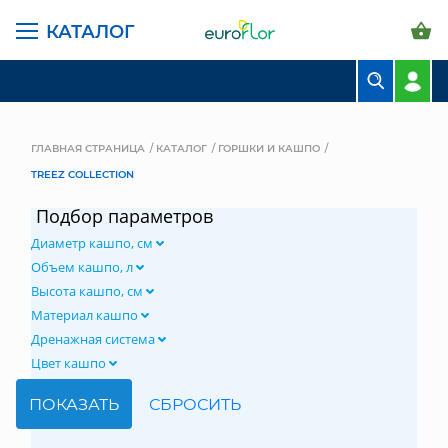
КАТАЛОГ
БУКЕТЫ
КОМПОЗИЦИИ
ГЛАВНАЯ СТРАНИЦА
КАТАЛОГ
ГОРШКИ И КАШПО
TREEZ COLLECTION
ЦВЕТЫ В ПАЧКАХ
Подбор параметров
СВАДЕБНАЯ ФЛОРИСТИКА
Диаметр кашпо, см
КОМНАТНЫЕ РАСТЕНИЯ
Объем кашпо, л
Высота кашпо, см
ГОРШКИ И КАШПО
Материал кашпо
Дренажная система
ГРУНТЫ И УДОБРЕНИЯ
Цвет кашпо
ПРЕДМЕТЫ ИНТЕРЬЕРА
ВАЗЫ