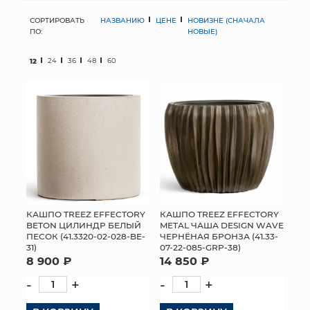
СОРТИРОВАТЬ
НАЗВАНИЮ
ЦЕНЕ
НОВИЗНЕ (СНАЧАЛА
МЯГКИЕ ИГРУШКИ
ПО:
НОВЫЕ)
КОРЗИНЫ
12
24
36
48
60
ЯЩИКИ
СУНДУКИ
ИСКУССТВЕННЫЕ ЦВЕТЫ
ПАКЕТЫ И СУМКИ
ПОДАРОЧНЫЕ КАРТЫ
КАШПО TREEZ EFFECTORY
КАШПО TREEZ EFFECTORY
METAL ЧАША DESIGN WAVE
BETON ЦИЛИНДР БЕЛЫЙ
ЧЕРНЁНАЯ БРОНЗА (41.33-
ПЕСОК (41.3320-02-028-BE-
ТОРГОВЫЙ ЦЕНТР
07-22-085-GRP-38)
31)
14 850 ₽
8 900 ₽
ОПТОВЫМ КЛИЕНТАМ
-
+
-
+
ДОСТАВКА И ОПЛАТА