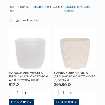
СОРТИРОВАТЬ
НАЗВАНИЮ
ЦЕНЕ
НОВИЗНЕ (СНАЧАЛА
МЯГКИЕ ИГРУШКИ
ПО:
НОВЫЕ)
КОРЗИНЫ
12
24
36
48
60
ЯЩИКИ
СУНДУКИ
ИСКУССТВЕННЫЕ ЦВЕТЫ
ПАКЕТЫ И СУМКИ
ПОДАРОЧНЫЕ КАРТЫ
ГОРШОК ЭВИ VIPSET С
ГОРШОК ЭВИ VIPSET С
ДРЕНАЖНОЙ СИСТЕМОЙ
ДРЕНАЖНОЙ СИСТЕМОЙ 3
4,5 Л, ПРОЗРАЧНЫЙ
Л, БЕЛЫЙ
ТОРГОВЫЙ ЦЕНТР
517 ₽
399.50 ₽
ОПТОВЫМ КЛИЕНТАМ
-
+
-
+
В КОРЗИНУ
ДОСТАВКА И ОПЛАТА
В КОРЗИНУ