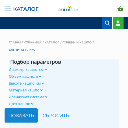
КАТАЛОГ
БУКЕТЫ
КОМПОЗИЦИИ
ГЛАВНАЯ СТРАНИЦА
КАТАЛОГ
ГОРШКИ И КАШПО
САНТИНО ТЕРРА
ЦВЕТЫ В ПАЧКАХ
Подбор параметров
СВАДЕБНАЯ ФЛОРИСТИКА
Диаметр кашпо, см
КОМНАТНЫЕ РАСТЕНИЯ
Объем кашпо, л
Высота кашпо, см
ГОРШКИ И КАШПО
Материал кашпо
Дренажная система
ГРУНТЫ И УДОБРЕНИЯ
Цвет кашпо
ПРЕДМЕТЫ ИНТЕРЬЕРА
ВАЗЫ