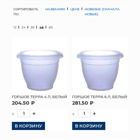
СОРТИРОВАТЬ
НАЗВАНИЮ
ЦЕНЕ
НОВИЗНЕ (СНАЧАЛА
МЯГКИЕ ИГРУШКИ
ПО:
НОВЫЕ)
КОРЗИНЫ
12
24
36
48
60
ЯЩИКИ
СУНДУКИ
ИСКУССТВЕННЫЕ ЦВЕТЫ
ПАКЕТЫ И СУМКИ
ПОДАРОЧНЫЕ КАРТЫ
ГОРШОЕ ТЕРРА 4 Л, БЕЛЫЙ
ГОРШОЕ ТЕРРА 6 Л, БЕЛЫЙ
204.50 ₽
281.50 ₽
ТОРГОВЫЙ ЦЕНТР
-
+
-
+
ОПТОВЫМ КЛИЕНТАМ
В КОРЗИНУ
В КОРЗИНУ
ДОСТАВКА И ОПЛАТА