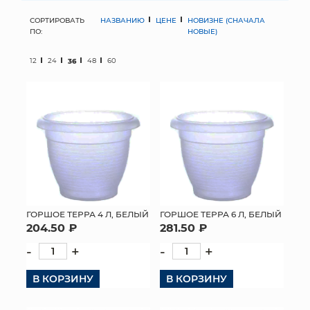
СОРТИРОВАТЬ
НАЗВАНИЮ
ЦЕНЕ
НОВИЗНЕ (СНАЧАЛА
МЯГКИЕ ИГРУШКИ
ПО:
НОВЫЕ)
КОРЗИНЫ
12
24
36
48
60
ЯЩИКИ
СУНДУКИ
ИСКУССТВЕННЫЕ ЦВЕТЫ
ПАКЕТЫ И СУМКИ
ПОДАРОЧНЫЕ КАРТЫ
ГОРШОЕ ТЕРРА 4 Л, БЕЛЫЙ
ГОРШОЕ ТЕРРА 6 Л, БЕЛЫЙ
204.50 ₽
281.50 ₽
ТОРГОВЫЙ ЦЕНТР
-
+
-
+
ОПТОВЫМ КЛИЕНТАМ
В КОРЗИНУ
В КОРЗИНУ
ДОСТАВКА И ОПЛАТА