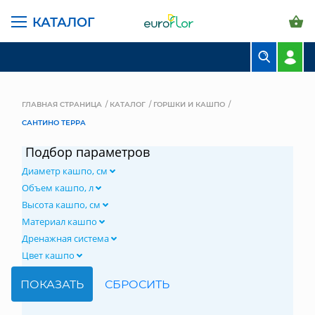
КАТАЛОГ
БУКЕТЫ
КОМПОЗИЦИИ
ГЛАВНАЯ СТРАНИЦА
КАТАЛОГ
ГОРШКИ И КАШПО
САНТИНО ТЕРРА
ЦВЕТЫ В ПАЧКАХ
Подбор параметров
СВАДЕБНАЯ ФЛОРИСТИКА
Диаметр кашпо, см
КОМНАТНЫЕ РАСТЕНИЯ
Объем кашпо, л
Высота кашпо, см
ГОРШКИ И КАШПО
Материал кашпо
Дренажная система
ГРУНТЫ И УДОБРЕНИЯ
Цвет кашпо
ПРЕДМЕТЫ ИНТЕРЬЕРА
ВАЗЫ