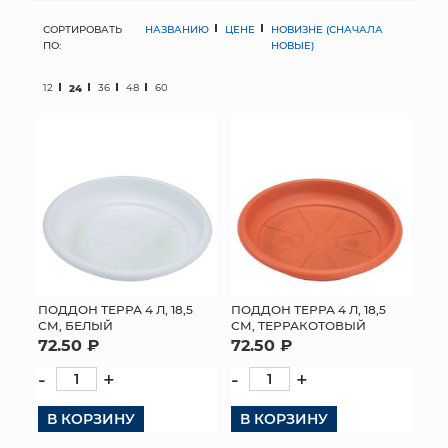
СОРТИРОВАТЬ
НАЗВАНИЮ
ЦЕНЕ
НОВИЗНЕ (СНАЧАЛА
МЯГКИЕ ИГРУШКИ
ПО:
НОВЫЕ)
КОРЗИНЫ
12
24
36
48
60
ЯЩИКИ
СУНДУКИ
ИСКУССТВЕННЫЕ ЦВЕТЫ
ПАКЕТЫ И СУМКИ
ПОДАРОЧНЫЕ КАРТЫ
ПОДДОН ТЕРРА 4 Л, 18,5
ПОДДОН ТЕРРА 4 Л, 18,5
СМ, БЕЛЫЙ
СМ, ТЕРРАКОТОВЫЙ
72.50 ₽
72.50 ₽
ТОРГОВЫЙ ЦЕНТР
-
+
-
+
ОПТОВЫМ КЛИЕНТАМ
В КОРЗИНУ
В КОРЗИНУ
ДОСТАВКА И ОПЛАТА