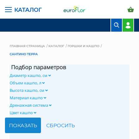
КАТАЛОГ
БУКЕТЫ
КОМПОЗИЦИИ
ГЛАВНАЯ СТРАНИЦА
КАТАЛОГ
ГОРШКИ И КАШПО
САНТИНО ТЕРРА
ЦВЕТЫ В ПАЧКАХ
Подбор параметров
СВАДЕБНАЯ ФЛОРИСТИКА
Диаметр кашпо, см
КОМНАТНЫЕ РАСТЕНИЯ
Объем кашпо, л
Высота кашпо, см
ГОРШКИ И КАШПО
Материал кашпо
Дренажная система
ГРУНТЫ И УДОБРЕНИЯ
Цвет кашпо
ПРЕДМЕТЫ ИНТЕРЬЕРА
ВАЗЫ