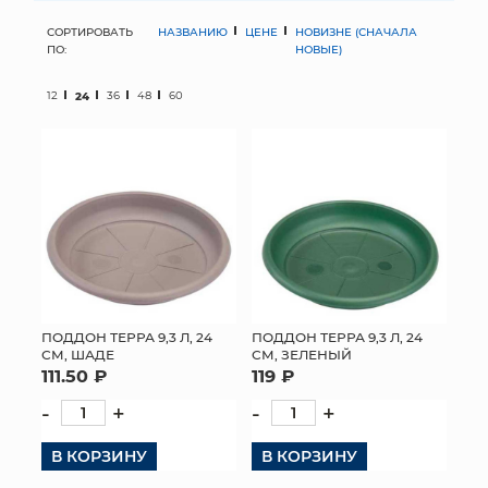
СОРТИРОВАТЬ
НАЗВАНИЮ
ЦЕНЕ
НОВИЗНЕ (СНАЧАЛА
МЯГКИЕ ИГРУШКИ
ПО:
НОВЫЕ)
КОРЗИНЫ
12
24
36
48
60
ЯЩИКИ
СУНДУКИ
ИСКУССТВЕННЫЕ ЦВЕТЫ
ПАКЕТЫ И СУМКИ
ПОДАРОЧНЫЕ КАРТЫ
ПОДДОН ТЕРРА 9,3 Л, 24
ПОДДОН ТЕРРА 9,3 Л, 24
СМ, ШАДЕ
СМ, ЗЕЛЕНЫЙ
111.50 ₽
119 ₽
ТОРГОВЫЙ ЦЕНТР
-
+
-
+
ОПТОВЫМ КЛИЕНТАМ
В КОРЗИНУ
В КОРЗИНУ
ДОСТАВКА И ОПЛАТА