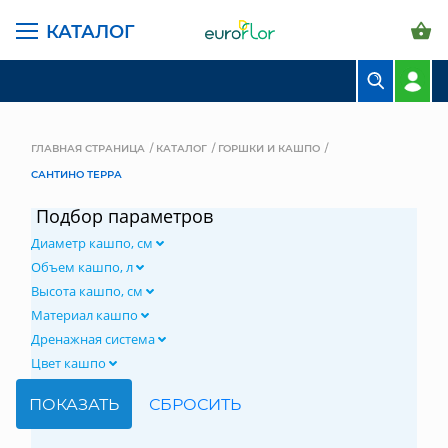
КАТАЛОГ
БУКЕТЫ
КОМПОЗИЦИИ
ГЛАВНАЯ СТРАНИЦА
КАТАЛОГ
ГОРШКИ И КАШПО
САНТИНО ТЕРРА
ЦВЕТЫ В ПАЧКАХ
Подбор параметров
СВАДЕБНАЯ ФЛОРИСТИКА
Диаметр кашпо, см
КОМНАТНЫЕ РАСТЕНИЯ
Объем кашпо, л
Высота кашпо, см
ГОРШКИ И КАШПО
Материал кашпо
Дренажная система
ГРУНТЫ И УДОБРЕНИЯ
Цвет кашпо
ПРЕДМЕТЫ ИНТЕРЬЕРА
ВАЗЫ